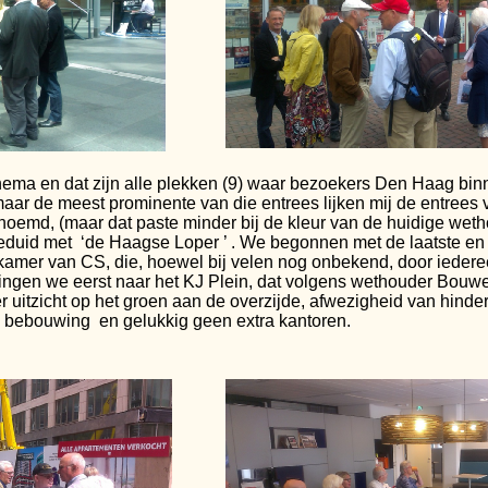
hema en dat zijn alle plekken (9) waar bezoekers Den Haag bi
maar de meest prominente van die entrees lijken mij de entree
enoemd, (maar dat paste minder bij de kleur van de huidige we
geduid met ‘de Haagse Loper ’ . We begonnen met de laatste e
kamer van CS, die, hoewel bij velen nog onbekend, door ieder
ngen we eerst naar het KJ Plein, dat volgens wethouder Bouwe
r uitzicht op het groen aan de overzijde, afwezigheid van hinder
e bebouwing en gelukkig geen extra kantoren.