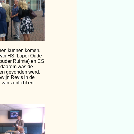
nnen kunnen komen.
s van HS ‘Loper Oude
thouder Ruimte) en CS
n daarom was de
een gevonden werd.
wijn Revis in de
 van zonlicht en