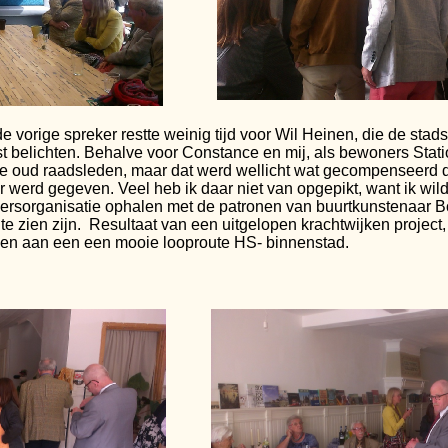
vorige spreker restte weinig tijd voor Wil Heinen, die de stad
 belichten. Behalve voor Constance en mij, als bewoners Stati
e oud raadsleden, maar dat werd wellicht wat gecompenseerd d
 werd gegeven. Veel heb ik daar niet van opgepikt, want ik wi
sorganisatie ophalen met de patronen van buurtkunstenaar Bo
e zien zijn. Resultaat van een uitgelopen krachtwijken projec
doen aan een een mooie looproute HS-
binnenstad.