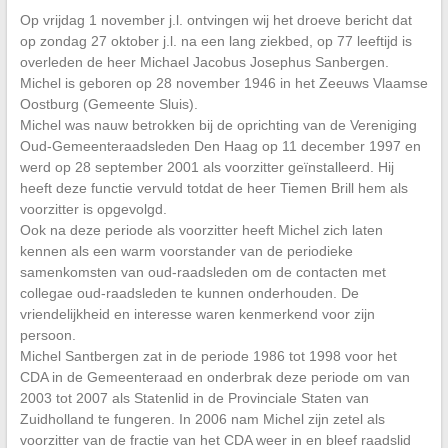
Op vrijdag 1 november j.l. ontvingen wij het droeve bericht dat
op zondag 27 oktober j.l. na een lang ziekbed, op 77 leeftijd is
overleden de heer Michael Jacobus Josephus Sanbergen.
Michel is geboren op 28 november 1946 in het Zeeuws Vlaamse
Oostburg (Gemeente Sluis).
Michel was nauw betrokken bij de oprichting van de Vereniging
Oud-Gemeenteraadsleden Den Haag op 11 december 1997 en
werd op 28 september 2001 als voorzitter geïnstalleerd. Hij
heeft deze functie vervuld totdat de heer Tiemen Brill hem als
voorzitter is opgevolgd.
Ook na deze periode als voorzitter heeft Michel zich laten
kennen als een warm voorstander van de periodieke
samenkomsten van oud-raadsleden om de contacten met
collegae oud-raadsleden te kunnen onderhouden. De
vriendelijkheid en interesse waren kenmerkend voor zijn
persoon.
Michel Santbergen zat in de periode 1986 tot 1998 voor het
CDA in de Gemeenteraad en onderbrak deze periode om van
2003 tot 2007 als Statenlid in de Provinciale Staten van
Zuidholland te fungeren. In 2006 nam Michel zijn zetel als
voorzitter van de fractie van het CDA weer in en bleef raadslid